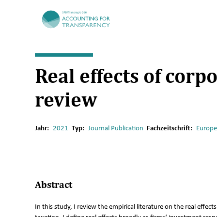
TRR266
Real effects of corp
review
Jahr:
2021
Typ:
Journal Publication
Fachzeitschrift:
Europe
Abstract
In this study, I review the empirical literature on the real effect