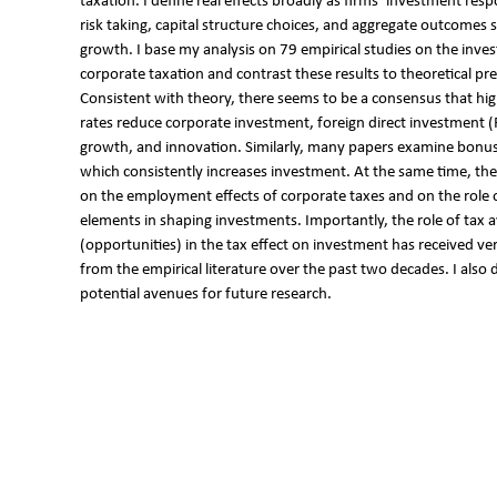
taxation. I define real effects broadly as firms‘ investment res
risk taking, capital structure choices, and aggregate outcomes
growth. I base my analysis on 79 empirical studies on the inves
corporate taxation and contrast these results to theoretical pre
Consistent with theory, there seems to be a consensus that hig
rates reduce corporate investment, foreign direct investment (
growth, and innovation. Similarly, many papers examine bonus
which consistently increases investment. At the same time, there
on the employment effects of corporate taxes and on the role o
elements in shaping investments. Importantly, the role of tax 
(opportunities) in the tax effect on investment has received very
from the empirical literature over the past two decades. I also 
potential avenues for future research.