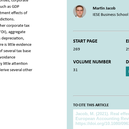
ponses, corporate
 such as GDP
Martin Jacob
tment effects of
IESE Business School
dictions.
her corporate tax
FDI), aggregate
 depreciation,
START PAGE
E
 is little evidence
269
2
f several tax base
avoidance
VOLUME NUMBER
D
 little attention
derive several other
31
TO CITE THIS ARTICLE
To cite this article