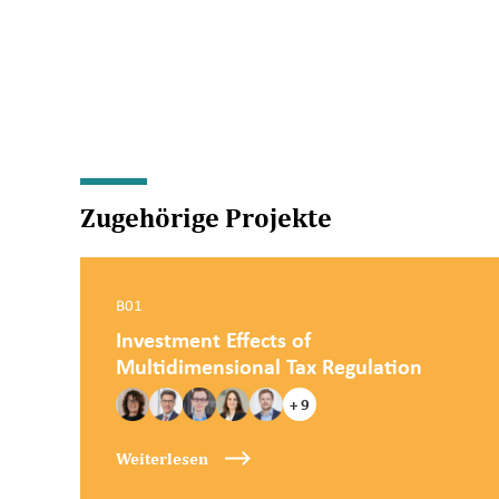
Zugehörige Projekte
B01
Investment Effects of
Multidimensional Tax Regulation
+ 9
Weiterlesen