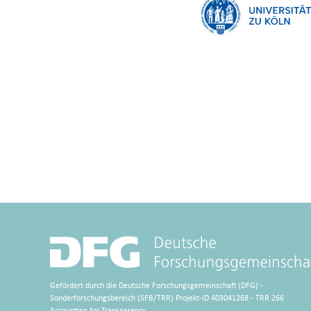
Gefördert durch die Deutsche Forschungsgemeinschaft (DFG) -
Sonderforschungsbereich (SFB/TRR) Projekt-ID 403041268 - TRR 266
Accounting for Transparency