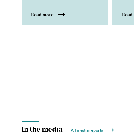
Read more
Read
In the media
All media reports