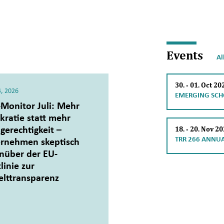
Events
Al
30.
‐
01. Oct 20
4, 2026
EMERGING SCH
Monitor Juli: Mehr
kratie statt mehr
gerechtigkeit –
18.
‐
20. Nov 2
TRR 266 ANNU
rnehmen skeptisch
nüber der EU-
linie zur
elttransparenz