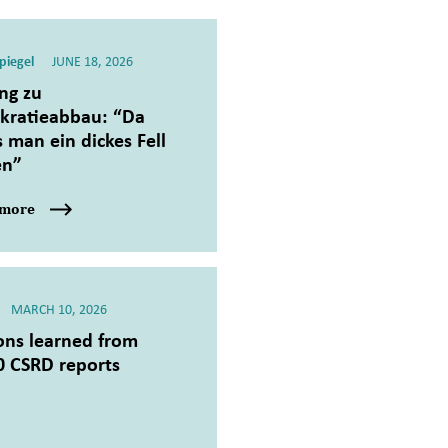
piegel
JUNE 18, 2026
ng zu
kratieabbau: “Da
 man ein dickes Fell
en”
 more
MARCH 10, 2026
ons learned from
0 CSRD reports