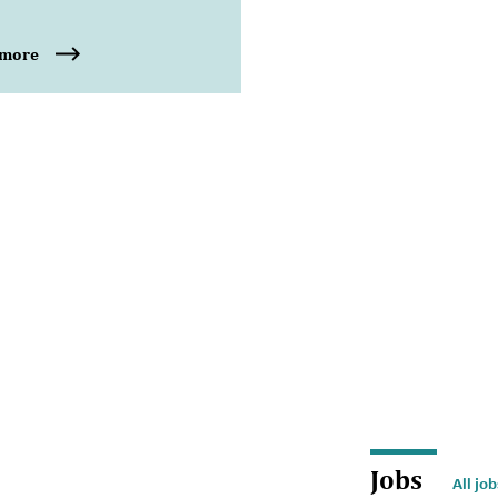
 more
Jobs
All job