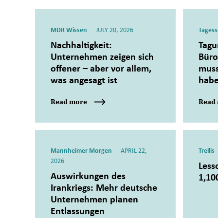
MDR Wissen
JULY 20, 2026
Tagess
Nachhaltigkeit:
Tagu
Unternehmen zeigen sich
Büro
offener – aber vor allem,
muss
was angesagt ist
hab
Read more
Read
Mannheimer Morgen
APRIL 22,
Trellis
2026
Less
Auswirkungen des
1,10
Irankriegs: Mehr deutsche
Unternehmen planen
Entlassungen