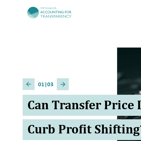
TRR266
01
|03
Can Transfer Price
Curb Profit Shiftin