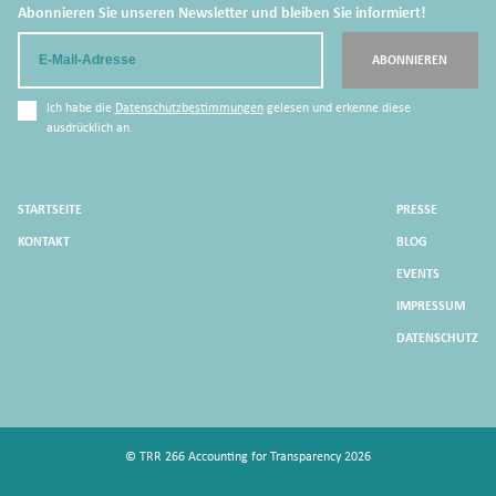
Abonnieren Sie unseren Newsletter und bleiben Sie informiert!
Email
ABONNIEREN
Ich habe die
Datenschutzbestimmungen
gelesen und erkenne diese
ausdrücklich an.
STARTSEITE
PRESSE
KONTAKT
BLOG
EVENTS
IMPRESSUM
DATENSCHUTZ
© TRR 266 Accounting for Transparency 2026