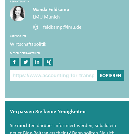
REDAKTEUR*IN
Wanda Feldkamp
LMU Munich
feldkamp@lmu.de
KATEGORIEN
Wirtschaftspolitik
DIESEN BEITRAG TEILEN
Auf Facebook teilen
Auf Twitter teilen
Auf LinkedIn teilen
Auf Xing teilen
Beitragslink
KOPIEREN
Verpassen Sie keine Neuigkeiten
Sie möchten darüber informiert werden, sobald ein
neuer Blog-Beitrag erscheint? Dann sollten Sie sich