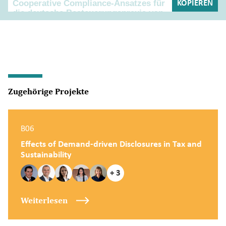
KOPIEREN
Zugehörige Projekte
B06
Effects of Demand-driven Disclosures in Tax and
Sustainability
+ 3
Weiterlesen