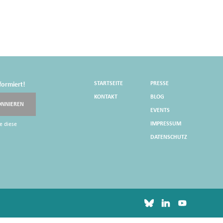
STARTSEITE
PRESSE
formiert!
KONTAKT
BLOG
ONNIEREN
EVENTS
IMPRESSUM
e diese
DATENSCHUTZ
bluesky
linkedin
youtube