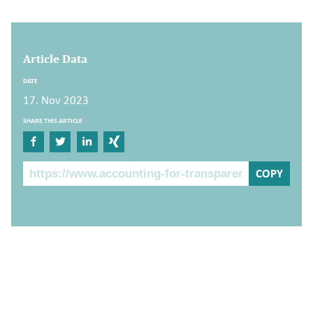
Article Data
DATE
17. Nov 2023
SHARE THIS ARTICLE
Share on Facebook
Share on Twitter
Share on Linkedin
Share on Xing
The Post Link
COPY