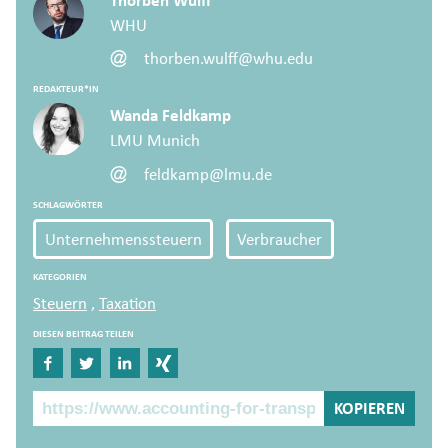
Thorben Wulff
WHU
thorben.wulff@whu.edu
REDAKTEUR*IN
Wanda Feldkamp
LMU Munich
feldkamp@lmu.de
SCHLAGWÖRTER
Unternehmenssteuern
Verbraucher
KATEGORIEN
Steuern
,
Taxation
DIESEN BEITRAG TEILEN
Auf Facebook teilen
Auf Twitter teilen
Auf LinkedIn teilen
Auf Xing teilen
Beitragslink
KOPIEREN