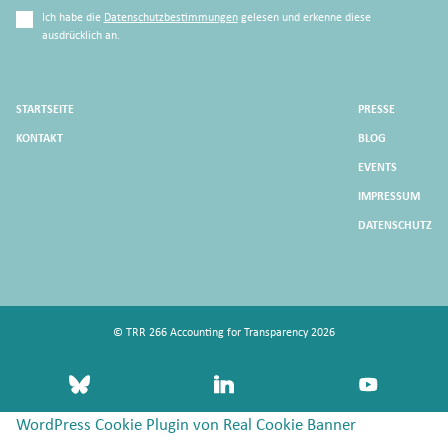
Ich habe die
Datenschutzbestimmungen
gelesen und erkenne diese
ausdrücklich an.
STARTSEITE
PRESSE
KONTAKT
BLOG
EVENTS
IMPRESSUM
DATENSCHUTZ
© TRR 266 Accounting for Transparency 2026
bluesky
linkedin
youtube
WordPress Cookie Plugin von Real Cookie Banner